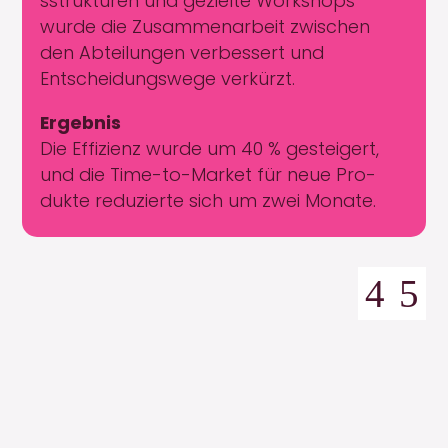
sstruk­turen und gezielte Work­shops
wurde die Zusam­me­nar­beit zwis­chen
den Abteilun­gen verbessert und
Entschei­dungswege verkürzt.
Ergeb­nis
Die Effizienz wurde um 40 % gesteigert,
und die Time-to-Mar­ket für neue Pro­
duk­te reduzierte sich um zwei Monate.