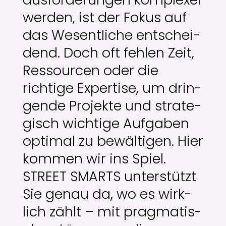
wer­den, ist der Fokus auf
das Wesentliche
entschei­
dend. Doch oft fehlen Zeit,
Ressourcen oder
die
richtige Exper­tise, um drin­
gende Pro­jek­te und
strate­
gisch wichtige Auf­gaben
opti­mal zu bewälti­gen.
Hier
kom­men wir ins Spiel.
STREET SMARTS
unter­stützt
Sie genau da, wo es wirk­
lich zählt – mit
prag­ma­tis­