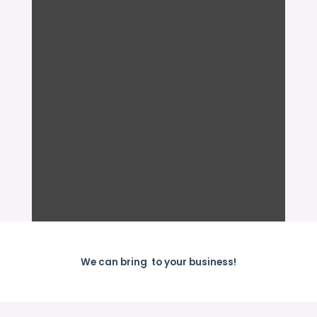
Wir helfen Unternehmen, kom­
plexe Her­aus­forderun­gen in der
Organ­i­sa­tion, im Mar­ket­ing und
im Ver­trieb zu lösen, damit sie
langfristig wach­sen und erfol­
gre­ich bleiben.
We can bring
to your busi­ness!