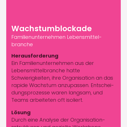
Wach­s­tum­block­ade
Fam­i­lienun­ternehmen Lebens­mit­tel­
branche
Her­aus­forderung
Ein Fam­i­lienun­ternehmen aus der
Lebens­mit­tel­branche hat­te
Schwierigkeit­en, ihre Organ­i­sa­tion an das
rapi­de Wach­s­tum anzu­passen. Entschei­
dung­sprozesse waren langsam, und
Teams arbeit­eten oft isoliert.
Lösung
Durch eine Analyse der Organ­i­sa­tion­